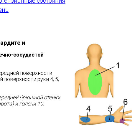
ертензионные состояния
знь
кардите и
ечно-сосудистой
передней поверхности
й поверхности руки 4, 5,
передней брюшной стенки
вота) и голени 10.